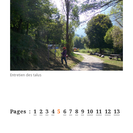
Entretien des talus
Pages :
1
2
3
4
5
6
7
8
9
10
11
12
13