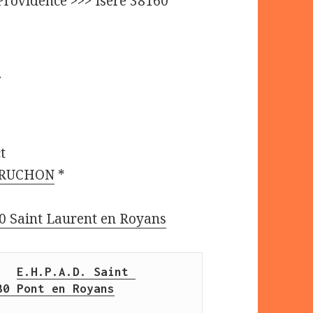
 Providence >>> Isère 38160
t
d RUCHON
*
0 Saint Laurent en Royans
E.H.P.A.D. Saint 
80 Pont en Royans