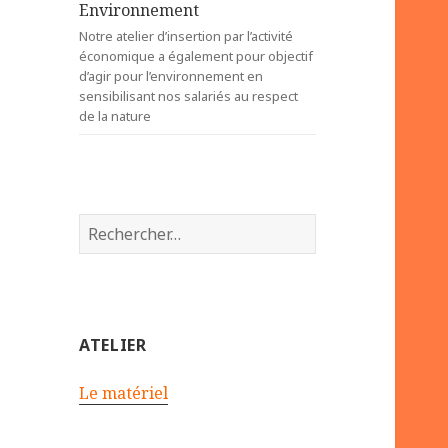
Environnement
Notre atelier d’insertion par l’activité
économique a également pour objectif
d’agir pour l’environnement en
sensibilisant nos salariés au respect
de la nature
R
e
c
h
e
ATELIER
r
c
Le matériel
h
e
r