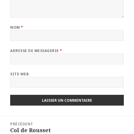
NOM
*
ADRESSE DE MESSAGERIE
*
SITE WEB
Navigation
PRÉCÉDENT
de
Col de Rousset
Article