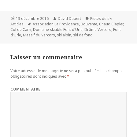
Publié
13 décembre 2016
Auteur
David Dabert
Catégories
Pistes de ski -
Articles
le
Mots-
Association La Providence
,
Bouvante
,
Chaud Clapier
,
Col de Carri
,
clés
Domaine skiable Font d'Urle
,
Drôme Vercors
,
Font
d'Urle
,
Massif du Vercors
,
ski alpin
,
ski de fond
Laisser un commentaire
Votre adresse de messagerie ne sera pas publiée.
Les champs
obligatoires sont indiqués avec
*
COMMENTAIRE